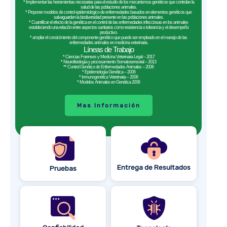
* Implementar las herramientas necesarias para el estudio de los mecanismos genéticos que controlan la
salud de las poblaciones animales.
* Proponer modelos de control epidemiologico de enfermedades basados en elementos genéticos que
salvaguarden la biodiversidad presente en las poblaciones animales.
* Cuantificar el efecto de la genética en el control de las enfermedades infecciosas en los animales
estableciendo una relación entre aspectos sanitarios como resistencia o tolerancia y el desempeño
productivo.
* ampliar el conoicimiento del componente genético que puede ser empleado en el manejo de las
enfermedades animales en medicina veterinaria.
Líneas de Trabajo
* Ciencias Forenses y Medicina Veterinaria Legal – 2017
* Neurofisiología y procesamiento Somatosensorial – 2013
** Control Genético de Enfermedades Animales – 2006
* Epidemiología Genética – 2006
* Inmunogenética Veterinaria – 2006
* Modelos Animales en Genética 2006
Mas Información
Entrega de Resultados
Pruebas