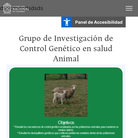
dsdsdsdsdsdsds
Panel de Accesibilidad
Grupo de Investigación de
Control Genético en salud
Animal
Objetivos
* Estudiar los mecanismos de control genético empleados por las poblaciones animales para mantener un
estatus óptimo.
* Estudiar los desequilibrios genéticos que conllevan problemas sanitarios dentro de las poblaciones
animales.