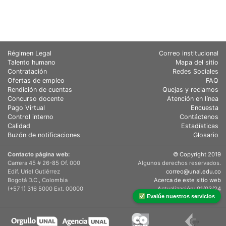
Régimen Legal
Correo institucional
Talento humano
Mapa del sitio
Contratación
Redes Sociales
Ofertas de empleo
FAQ
Rendición de cuentas
Quejas y reclamos
Concurso docente
Atención en línea
Pago Virtual
Encuesta
Control interno
Contáctenos
Calidad
Estadísticas
Buzón de notificaciones
Glosario
Contacto página web:
© Copyright 2019
Carrera 45 # 26-85 Of. 000
Algunos derechos reservados.
Edif. Uriel Gutiérrez
correo@unal.edu.co
Bogotá D.C., Colombia
Acerca de este sitio web
(+57 1) 316 5000 Ext. 00000
Actualización: 01/03/24
Evalúe nuestros servicios