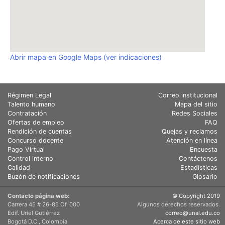
Abrir mapa en Google Maps (ver indicaciones)
Régimen Legal
Correo institucional
Talento humano
Mapa del sitio
Contratación
Redes Sociales
Ofertas de empleo
FAQ
Rendición de cuentas
Quejas y reclamos
Concurso docente
Atención en línea
Pago Virtual
Encuesta
Control interno
Contáctenos
Calidad
Estadísticas
Buzón de notificaciones
Glosario
Contacto página web:
© Copyright 2019
Carrera 45 # 26-85 Of. 000
Algunos derechos reservados.
Edif. Uriel Gutiérrez
correo@unal.edu.co
Bogotá D.C., Colombia
Acerca de este sitio web